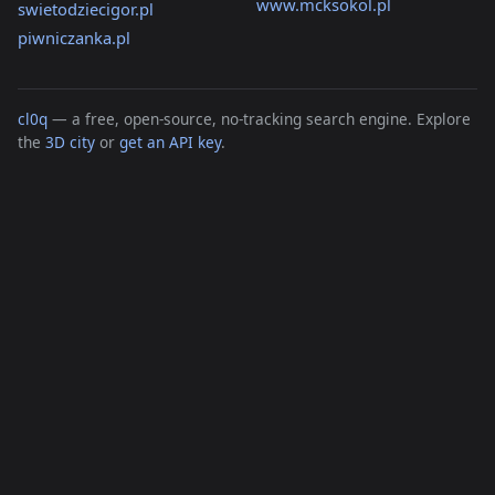
www.mcksokol.pl
swietodziecigor.pl
piwniczanka.pl
cl0q
— a free, open-source, no-tracking search engine. Explore
the
3D city
or
get an API key
.