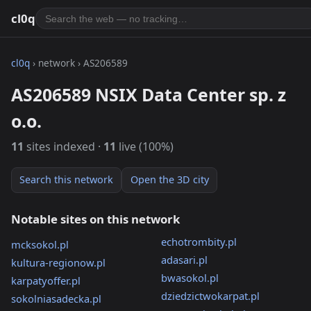
cl0q
cl0q
› network › AS206589
AS206589 NSIX Data Center sp. z
o.o.
11
sites indexed ·
11
live (100%)
Search this network
Open the 3D city
Notable sites on this network
echotrombity.pl
mcksokol.pl
adasari.pl
kultura-regionow.pl
bwasokol.pl
karpatyoffer.pl
dziedzictwokarpat.pl
sokolniasadecka.pl