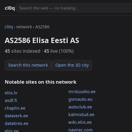
cl0q
cl0q
› network › AS2586
AS2586 Elisa Eesti AS
45
sites indexed ·
45
live (100%)
Search this network
Open the 3D city
Notable sites on this network
mrstuudio.ee
eliis.lv
gsmauto.eu
asdf.fi
autoclub.ee
chaplin.ee
kalmistud.ee
dataverk.ee
wiki.eliis.ee
datatires.ee
navirec.com
eliis.ee