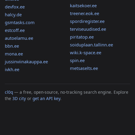
kaitsekoer.ee
devfox.ee
treener.eok.ee
halcy.de
spordiregister.ee
gsmtasks.com
terviseuudised.ee
estcoff.ee
piritatop.ee
autoelamu.ee
soiduplaan.tallinn.ee
bbn.ee
wiki.k-space.ee
mona.ee
spin.ee
jussinviinakauppa.ee
metsaselts.ee
ivkh.ee
cl0q
— a free, open-source, no-tracking search engine. Explore
the
3D city
or
get an API key
.