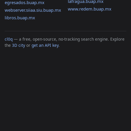
lafragua.buap.mx
egresados.buap.mx
www.redem.buap.mx
webserver.siiaa.siu.buap.mx
libros.buap.mx
cl0q
— a free, open-source, no-tracking search engine. Explore
the
3D city
or
get an API key
.