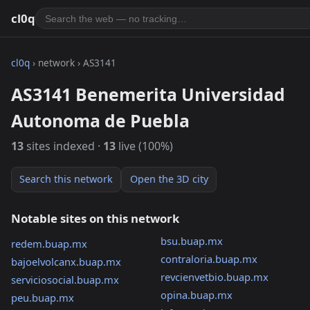
cl0q
cl0q
› network › AS3141
AS3141 Benemerita Universidad
Autonoma de Puebla
13
sites indexed ·
13
live (100%)
Search this network
Open the 3D city
Notable sites on this network
bsu.buap.mx
redem.buap.mx
contraloria.buap.mx
bajoelvolcanx.buap.mx
revcienvetbio.buap.mx
serviciosocial.buap.mx
opina.buap.mx
peu.buap.mx