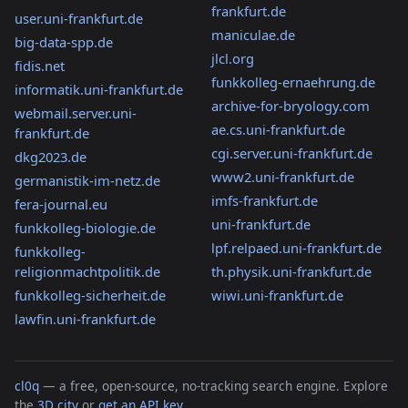
frankfurt.de
user.uni-frankfurt.de
maniculae.de
big-data-spp.de
jlcl.org
fidis.net
funkkolleg-ernaehrung.de
informatik.uni-frankfurt.de
archive-for-bryology.com
webmail.server.uni-
ae.cs.uni-frankfurt.de
frankfurt.de
cgi.server.uni-frankfurt.de
dkg2023.de
www2.uni-frankfurt.de
germanistik-im-netz.de
imfs-frankfurt.de
fera-journal.eu
uni-frankfurt.de
funkkolleg-biologie.de
lpf.relpaed.uni-frankfurt.de
funkkolleg-
religionmachtpolitik.de
th.physik.uni-frankfurt.de
funkkolleg-sicherheit.de
wiwi.uni-frankfurt.de
lawfin.uni-frankfurt.de
cl0q
— a free, open-source, no-tracking search engine. Explore
the
3D city
or
get an API key
.