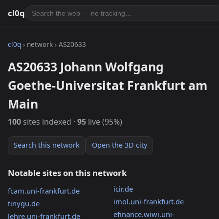
cl0q
cl0q
› network › AS20633
AS20633 Johann Wolfgang
Goethe-Universitat Frankfurt am
Main
100
sites indexed ·
95
live (95%)
Search this network
Open the 3D city
Notable sites on this network
icir.de
fcam.uni-frankfurt.de
imol.uni-frankfurt.de
tinygu.de
efinance.wiwi.uni-
lehre.uni-frankfurt.de