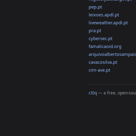
pep.pt
leixoes.apdl.pt
liveweather.apdl.pt
pra.pt
cybersec.pt
famalicaoid.org
arquivoalbertosampai
cavacosilva.pt
cim-ave.pt
cl0q
— a free, open-sour