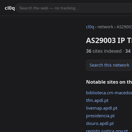
cl0q
cl0q
› network › AS2900
AS29003 IP 
36
sites indexed ·
34
Search this network
Notable sites on t
biblioteca.cm-macedod
tfm.apdl.pt
livemap.apdl.pt
presidencia.pt
douro.apdl.pt
registo.justica.gov.pt