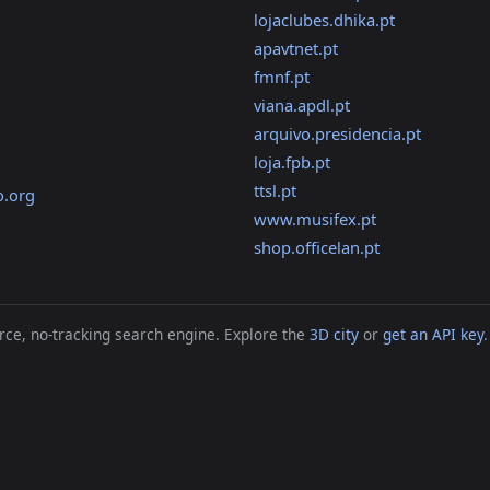
lojaclubes.dhika.pt
apavtnet.pt
fmnf.pt
viana.apdl.pt
arquivo.presidencia.pt
loja.fpb.pt
ttsl.pt
o.org
www.musifex.pt
shop.officelan.pt
ce, no-tracking search engine. Explore the
3D city
or
get an API key
.