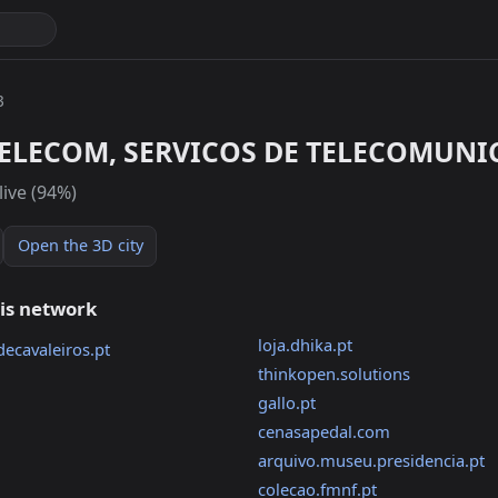
3
TELECOM, SERVICOS DE TELECOMUNIC
live (94%)
Open the 3D city
his network
loja.dhika.pt
ecavaleiros.pt
thinkopen.solutions
gallo.pt
cenasapedal.com
arquivo.museu.presidencia.pt
colecao.fmnf.pt