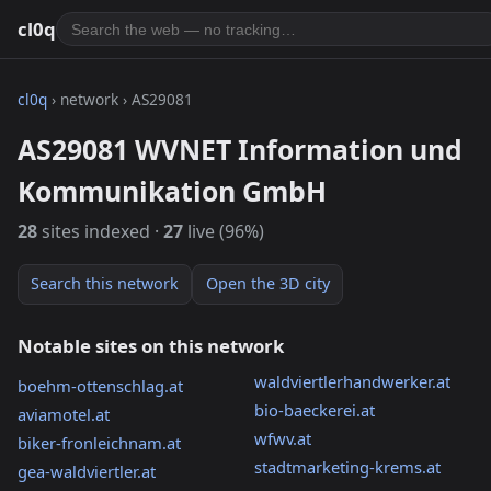
cl0q
cl0q
› network › AS29081
AS29081 WVNET Information und
Kommunikation GmbH
28
sites indexed ·
27
live (96%)
Search this network
Open the 3D city
Notable sites on this network
waldviertlerhandwerker.at
boehm-ottenschlag.at
bio-baeckerei.at
aviamotel.at
wfwv.at
biker-fronleichnam.at
stadtmarketing-krems.at
gea-waldviertler.at