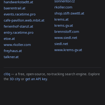
sonnentor.cz
handwerkstadtt.at
rkoller.com
baerentrail.at
shop.stift-zwettl.at
events.racetime.pro
krems.at
cafe-pavillon.web.mbit.at
krems.gv.at
ferienhof-stanzl.at
brennstoff.com
entry.racetime.pro
www.siedl.net
etoe.at
siedl.net
www.rkoller.com
www.krems.gv.at
freyhaus.at
talkner.at
cl0q
— a free, open-source, no-tracking search engine. Explore
the
3D city
or
get an API key
.