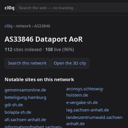
cl0q
cl0q
› network › AS33846
AS33846 Dataport AoR
112
sites indexed ·
108
live (96%)
Search this network
Open the 3D city
Notable sites on this network
arcinsys.schleswig-
gemeinsamonline.de
holstein.de
beteiligung.hamburg
e-vergabe-sh.de
gdi-sh.de
lag.sachsen-anhalt.de
bolapla-sh.de
landeszentrumwald.sachsen-
afi.sachsen-anhalt.de
anhalt.de
informationsfreiheit.sachsen-