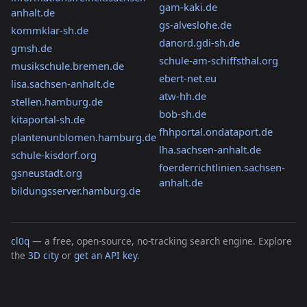
gam-kaki.de
anhalt.de
gs-alveslohe.de
kommklar-sh.de
danord.gdi-sh.de
gmsh.de
schule-am-schiffsthal.org
musikschule.bremen.de
ebert-net.eu
lisa.sachsen-anhalt.de
atw-hh.de
stellen.hamburg.de
bob-sh.de
kitaportal-sh.de
fhhportal.ondataport.de
plantenunblomen.hamburg.de
lha.sachsen-anhalt.de
schule-kisdorf.org
foerderrichtlinien.sachsen-
gsneustadt.org
anhalt.de
bildungsserver.hamburg.de
cl0q
— a free, open-source, no-tracking search engine. Explore
the
3D city
or
get an API key
.