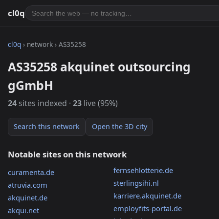
cl0q
cl0q
› network › AS35258
AS35258 akquinet outsourcing
gGmbH
24
sites indexed ·
23
live (95%)
Search this network
Open the 3D city
Notable sites on this network
fernsehlotterie.de
curamenta.de
sterlingsihi.nl
atruvia.com
karriere.akquinet.de
akquinet.de
employfits-portal.de
akqui.net