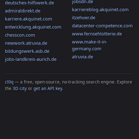
jobsdn.de
deutsches-hilfswerk.de
karriereblog.akquinet.com
admiraldirekt.de
itzehoer.de
karriere.akquinet.com
datacenter-competence.com
entwicklung.akquinet.com
www.fernsehlotterie.de
chesscon.com
www.make-it-in-
newwork.atruvia.de
germany.com
bildungswerk.asb.de
atruvia.de
jobs-landkreis-aurich.de
cl0q
— a free, open-source, no-tracking search engine. Explore
the
3D city
or
get an API key
.