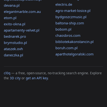
electris.de
devana.pl
agro-market-losice.pl
elegantmarble.com.au
bydgoszczmusic.pl
etom.pl
baltona-ship.com
exito-okna.pl
bobom.pl
apartamenty-velvet.pl
chaosbros.com
bednarek.pro
bibliotekakonstancin.pl
brymstudio.pl
boruh.com.pl
ataszek.ovh
aparthotelgoralski.com
daneczka.pl
cl0q
— a free, open-source, no-tracking search engine. Explore
the
3D city
or
get an API key
.