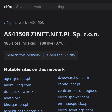
cl0q
cl0q
› network › AS41508
AS41508 ZINET.NET.PL Sp. z.o.o.
185
sites indexed ·
180
live (97%)
Search this network
Open the 3D city
Notable sites on this network
dziewiarstwo.com
agencjeoplat.pl
capitol.net.pl
alloraliving.com
centrum-kardiologii.eu
dunajeckidworek.pl
electrispower.com
adafp.org
emmauspolska.pl
blissgarden.pl
electriscoatings.com
aspektubezpieczenia.pl