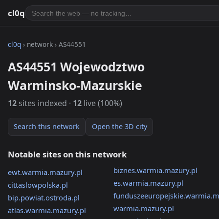
cl0q
cl0q
› network › AS44551
AS44551 Wojewodztwo
Warminsko-Mazurskie
12
sites indexed ·
12
live (100%)
Search this network
Open the 3D city
Notable sites on this network
biznes.warmia.mazury.pl
ewt.warmia.mazury.pl
es.warmia.mazury.pl
cittaslowpolska.pl
funduszeeuropejskie.warmia.m
bip.powiat.ostroda.pl
warmia.mazury.pl
atlas.warmia.mazury.pl