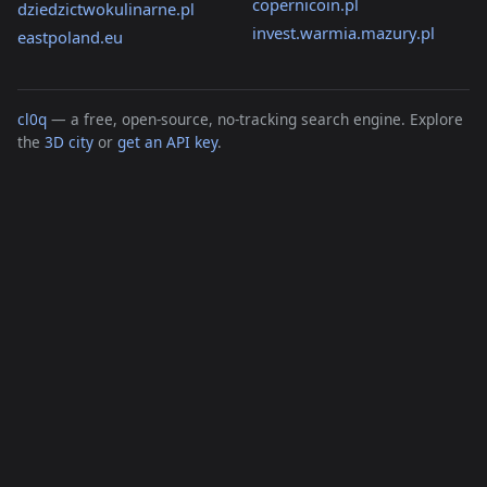
copernicoin.pl
dziedzictwokulinarne.pl
invest.warmia.mazury.pl
eastpoland.eu
cl0q
— a free, open-source, no-tracking search engine. Explore
the
3D city
or
get an API key
.