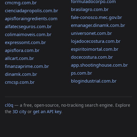
formuladocorpo.com
cmcmg.com.br
brasilagro.com.br
cienciadapropolis.com.br
fale-conosco.mec.gov.br
apisfloraingredients.com
emanager.dinamk.com.br
alfatecseguros.com.br
universonet.com.br
colimaimoveis.com.br
lojadocecostura.com.br
expressomt.com.br
espiritoimortal.com.br
apisflora.com.br
docecostura.com.br
allcart.com.br
app.shootinghouse.com.br
finanzaprime.com.br
ps.com.br
dinamk.com.br
blogindustrial.com.br
cmcsp.com.br
cl0q
— a free, open-source, no-tracking search engine. Explore
the
3D city
or
get an API key
.