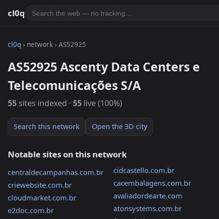
cl0q
cl0q
› network › AS52925
AS52925 Ascenty Data Centers e
Telecomunicações S/A
55
sites indexed ·
55
live (100%)
Search this network
Open the 3D city
Notable sites on this network
cidcastello.com.br
centraldecampanhas.com.br
cacembalagens.com.br
criewebsite.com.br
avaliadordearte.com
cloudmarket.com.br
atonsystems.com.br
e2doc.com.br